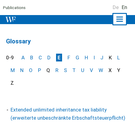
De
En
Publications
Naviga
ein-/a
Glossary
0-9
A
B
C
D
E
F
G
H
I
J
K
L
M
N
O
P
Q
R
S
T
U
V
W
X
Y
Z
Extended unlimited inheritance tax liability
(erweiterte unbeschränkte Erbschaftsteuerpflicht)