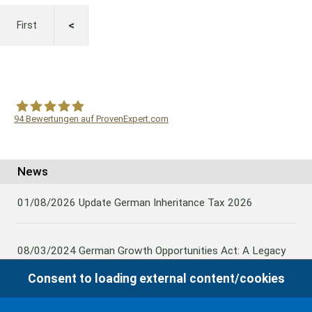
First
94
Bewertungen auf ProvenExpert.com
WF Frank &Partner Rechtsanwälte
News
01/08/2026
Update German Inheritance Tax 2026
08/03/2024
German Growth Opportunities Act: A Legacy
and other claims to transfer domestic assets are subject
Consent to loading external content/cookies
to German Inheritance Taxbility