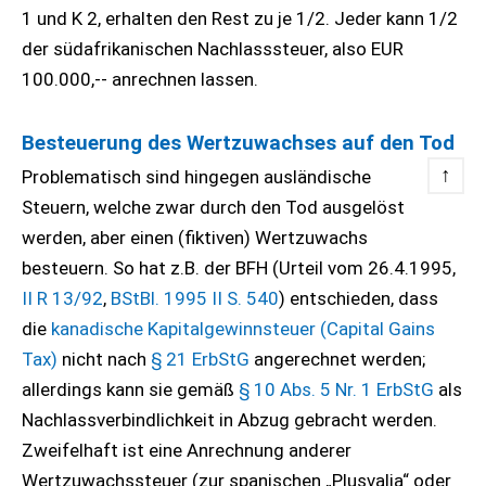
1 und K 2, erhalten den Rest zu je 1/2. Jeder kann 1/2
der südafrikanischen Nachlasssteuer, also EUR
100.000,-- anrechnen lassen.
Besteuerung des Wertzuwachses auf den Tod
↑
Problematisch sind hingegen ausländische
Steuern, welche zwar durch den Tod ausgelöst
werden, aber einen (fiktiven) Wertzuwachs
besteuern. So hat z.B. der BFH (Urteil vom 26.4.1995,
II R 13/92
,
BStBl. 1995 II S. 540
) entschieden, dass
die
kanadische Kapitalgewinnsteuer (Capital Gains
Tax)
nicht nach
§ 21 ErbStG
angerechnet werden;
allerdings kann sie gemäß
§ 10 Abs. 5 Nr. 1 ErbStG
als
Nachlassverbindlichkeit in Abzug gebracht werden.
Zweifelhaft ist eine Anrechnung anderer
Wertzuwachssteuer (zur spanischen „Plusvalia“ oder