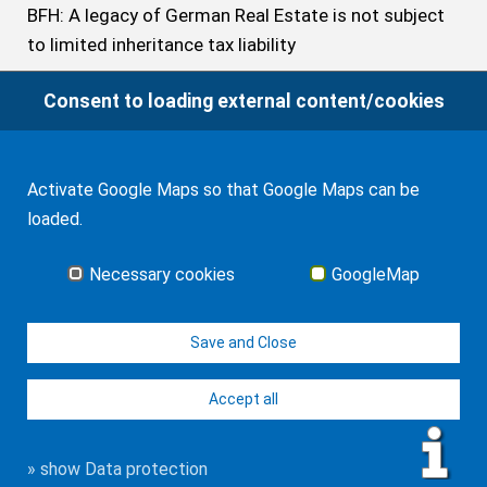
BFH: A legacy of German Real Estate is not subject
to limited inheritance tax liability
BFH: The Treaty does not prevent Germany from
Consent to loading external content/cookies
imposing Inheritance Tax on the Acquisition of a
U.S. citizen beneficiary resident of Germany even if
he has stayed no longer than 10 years in Germany
Activate Google Maps so that Google Maps can be
loaded.
German Inheritance Tax: Tax-free Exemptions in
2023
Necessary cookies
GoogleMap
German Federal Civil Court: Application of English
Save and Close
law can Violate German Public
Accept all
© J-H. Frank, Fachanwalt Erbrecht 2026
Imprint
Contact
Data protection
Sitemap
» show Data protection