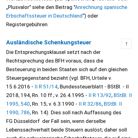
„Plusvalor" siehe den Beitrag "
Anrechnung spanische
Erbschaftssteuer in Deutschland
“) oder
Registergebühren.
Ausländische Schenkungsteuer
↑
Die Entsprechungsklausel setzt nach der
Rechtsprechung des BFH voraus, dass die
Besteuerung in beiden Staaten sich auf den gleichen
Steuergegenstand bezieht (vgl. BFH, Urteile v.
15.6.2016 -
II R 51/14
, Bundessteuerblatt - BStBl. - II
2018, 194, Rn. 10 ff.; v. 26.4.1995 -
II R 13/92
,
BStBl. II
1995, 540
, Rn. 15; v. 6.3.1990 -
II R 32/86
,
BStBl. II
1990, 786
, Rn. 14). Dies soll nach Auffassung des
FG Düsseldorf der Fall sein, wenn derselbe
Lebenssachverhalt beide Steuern auslöst; daher soll