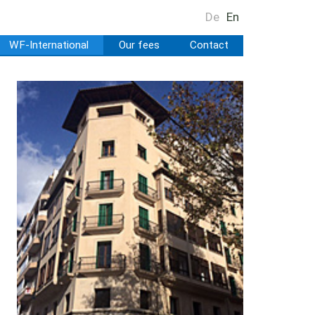
De
En
WF-International
Our fees
Contact