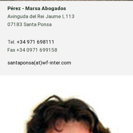
Pérez - Marsa Abogados
Avinguda del Rei Jaume I, 113
07183 Santa Ponsa
Tel.
+34 971 698111
Fax +34 0971 699158
santaponsa
(at)
wf-inter.com