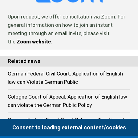
Upon request, we offer consultation via Zoom. For
general information on how to join an instant
meeting through an email invite, please visit
the
Zoom website
.
Related news
German Federal Civil Court: Application of English
law can Violate German Public
Cologne Court of Appeal: Application of English law
can violate the German Public Policy
German Federal Fiscal Court Ruling on Taxation of
Consent to loading external content/cookies
Distributions from a Foreign Family Foundation and
a Foreign Trust