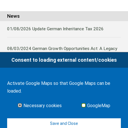
WF Frank &Partner Rechtsanwälte
News
01/08/2026
Update German Inheritance Tax 2026
08/03/2024
German Growth Opportunities Act: A Legacy
and other claims to transfer domestic assets are subject
Consent to loading external content/cookies
to German Inheritance Taxbility
Activate Google Maps so that Google Maps can be
08/02/2024
Germany: Amendment to the Rules on the
loaded.
Taxation of Lifetime Benefits from Foreign tax-priviledged
Retirement Assets
Necessary cookies
GoogleMap
all news
Save and Close