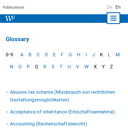
De
En
Publications
Naviga
ein-/a
Glossary
0-9
A
B
C
D
E
F
G
H
I
J
K
L
M
N
O
P
Q
R
S
T
U
V
W
X
Y
Z
Abusive tax scheme (Missbrauch von rechtlichen
Gestaltungsmöglichkeiten)
Acceptance of inheritance (Erbschaftsannahme)
Accounting (Rechenschaftsbericht)